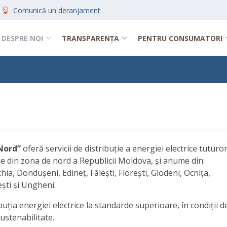
Comunică un deranjament
DESPRE NOI
TRANSPARENȚA
PENTRU CONSUMATORI
 Nord”
oferă servicii de distribuție a energiei electrice tuturo
buție din zona de nord a Republicii Moldova, și anume din:
hia, Dondușeni, Edineț, Fălești, Florești, Glodeni, Ocnița,
ești și Ungheni.
uția energiei electrice la standarde superioare, în condiții d
sustenabilitate.