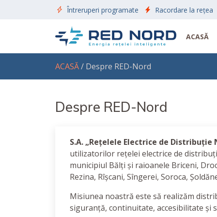
Întreruperi programate
Racordare la rețea
ACASĂ
ACASĂ
/ Despre RED-Nord
Despre RED-Nord
S.A. „Rețelele Electrice de Distribuție
utilizatorilor rețelei electrice de distri
municipiul Bălți și raioanele Briceni, Droc
Rezina, Rîșcani, Sîngerei, Soroca, Șoldăn
Misiunea noastră este să realizăm distrib
siguranță, continuitate, accesibilitate și 