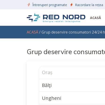
Întreruperi programate
Racordare la rețea
ACASĂ
ACASĂ
/ Grup deservire consumatori 24/24 h
Grup deservire consumato
Oraș
Bălţi
Ungheni