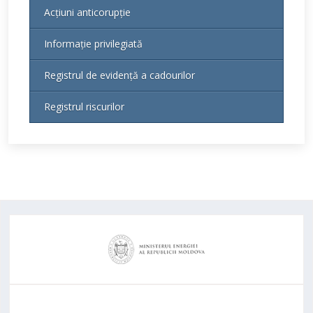
Acțiuni anticorupție
Informație privilegiată
Registrul de evidență a cadourilor
Registrul riscurilor