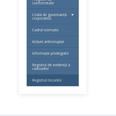
conformitate
Codul de guvernanță
corporativă
Cadrul normativ
Acțiuni anticorupție
Informație privilegiată
Registrul de evidență a
cadourilor
Registrul riscurilor