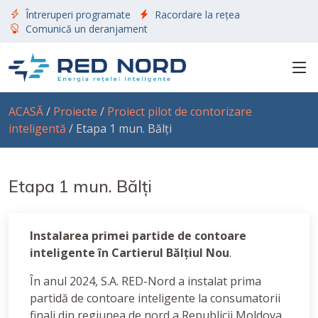
Întreruperi programate
Racordare la rețea
Comunică un deranjament
ACASĂ
/
Proiecte
/
Proiect pilot de contorizare
inteligentă
/ Etapa 1 mun. Bălți
Etapa 1 mun. Bălți
Instalarea primei partide de contoare
inteligente în Cartierul Bălțiul Nou
.
În anul 2024, S.A. RED-Nord a instalat prima
partidă de contoare inteligente la consumatorii
finali din regiunea de nord a Republicii Moldova,