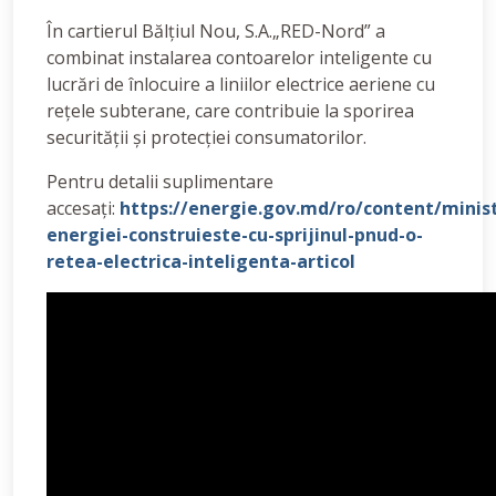
În cartierul Bălțiul Nou, S.A.„RED-Nord” a
combinat instalarea contoarelor inteligente cu
lucrări de înlocuire a liniilor electrice aeriene cu
rețele subterane, care contribuie la sporirea
securității și protecției consumatorilor.
Pentru detalii suplimentare
accesați:
https://energie.gov.md/ro/content/minist
energiei-construieste-cu-sprijinul-pnud-o-
retea-electrica-inteligenta-articol