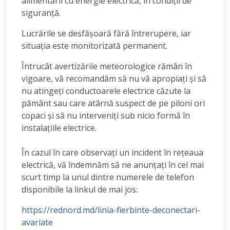
alimentării cu energie electrică, în condiții de
siguranță.
Lucrările se desfășoară fără întrerupere, iar
situația este monitorizată permanent.
Întrucât avertizările meteorologice rămân în
vigoare, vă recomandăm să nu vă apropiați și să
nu atingeți conductoarele electrice căzute la
pământ sau care atârnă suspect de pe piloni ori
copaci și să nu interveniți sub nicio formă în
instalațiile electrice.
În cazul în care observați un incident în rețeaua
electrică, vă îndemnăm să ne anunțați în cel mai
scurt timp la unul dintre numerele de telefon
disponibile la linkul de mai jos:
https://rednord.md/linia-fierbinte-deconectari-
avariate