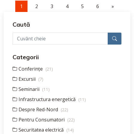
1
2
3
4
5
6
»
Caută
Categorii
Conferințe
(21)
Excursii
(7)
Seminarii
(11)
Infrastructura energetică
(11)
Despre Red-Nord
(22)
Pentru Consumatori
(22)
Securitatea electrică
(14)