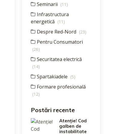
Seminarii
(11)
Infrastructura
energetică
(11)
Despre Red-Nord
(23)
Pentru Consumatori
(26)
Securitatea electrică
(14)
Spartakiadele
(5)
Formare profesională
(12)
Postări recente
Atenție! Cod
galben de
instabilitate