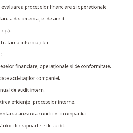
 în evaluarea proceselor financiare și operaționale.
ctare a documentației de audit.
chipă.
n tratarea informațiilor.
:
eselor financiare, operaționale și de conformitate.
ciate activităților companiei.
nual de audit intern.
irea eficienței proceselor interne.
zentarea acestora conducerii companiei.
ilor din rapoartele de audit.