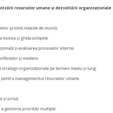
ntizării resurselor umane și dezvoltării organizaționale
elor privind relațiile de muncă.
 a motiva și ghida echipele.
ională și evaluarea proceselor interne.
flictelor și mediere.
a strategii organizaționale pe termen mediu și lung.
are pentru managementul resurselor umane.
 și scrisă.
 a gestiona priorități multiple.