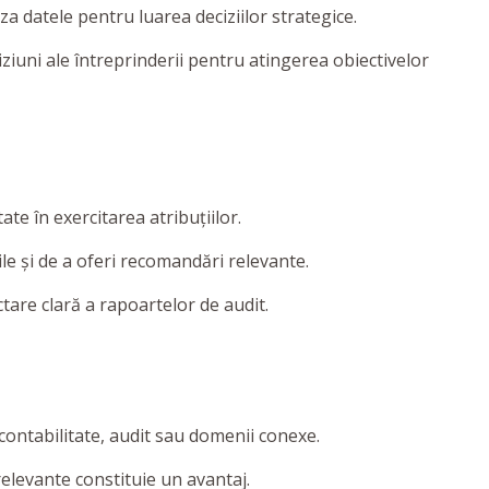
iliza datele pentru luarea deciziilor strategice.
iziuni ale întreprinderii pentru atingerea obiectivelor
tate în exercitarea atribuțiilor.
iile și de a oferi recomandări relevante.
ctare clară a rapoartelor de audit.
 contabilitate, audit sau domenii conexe.
relevante constituie un avantaj.