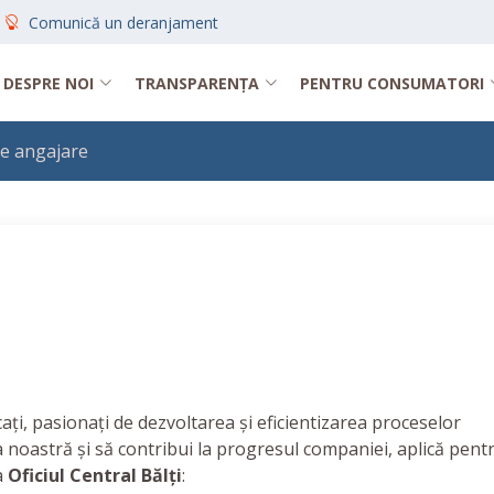
Comunică un deranjament
DESPRE NOI
TRANSPARENȚA
PENTRU CONSUMATORI
e angajare
ați, pasionați de dezvoltarea și eficientizarea proceselor
pa noastră și să contribui la progresul companiei, aplică pent
a
Oficiul Central Bălți
: