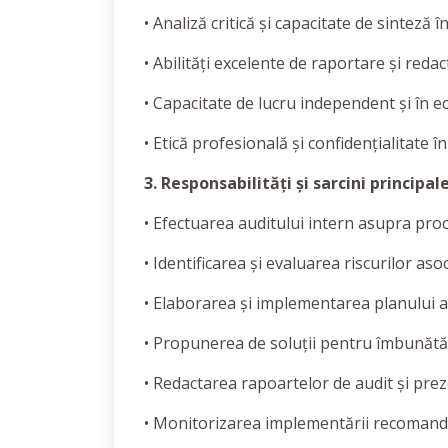
• Analiză critică și capacitate de sinteză
• Abilități excelente de raportare și reda
• Capacitate de lucru independent și în e
• Etică profesională și confidențialitate î
3. Responsabilități și sarcini principale
• Efectuarea auditului intern asupra proc
• Identificarea și evaluarea riscurilor aso
• Elaborarea și implementarea planului a
• Propunerea de soluții pentru îmbunătăț
• Redactarea rapoartelor de audit și pre
• Monitorizarea implementării recomandăr