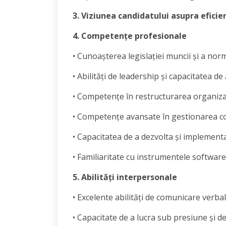
3. Viziunea candidatului asupra eficie
4. Competențe profesionale
• Cunoașterea legislației muncii și a norm
• Abilități de leadership și capacitatea de
• Competențe în restructurarea organizaț
• Competențe avansate în gestionarea con
• Capacitatea de a dezvolta și implement
• Familiaritate cu instrumentele softw
5. Abilități interpersonale
• Excelente abilități de comunicare verbală
• Capacitate de a lucra sub presiune și de