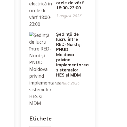
orele de vârf
18:00-23:00
3 august 2026
Ședință de
lucru între
RED-Nord și
PNUD
Moldova
privind
implementarea
sistemelor
HES și MDM
30 iulie 2026
Etichete