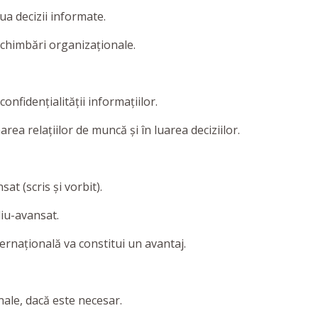
lua decizii informate.
 schimbări organizaționale.
onfidențialității informațiilor.
area relațiilor de muncă și în luarea deciziilor.
at (scris și vorbit).
diu-avansat.
ternațională va constitui un avantaj.
nale, dacă este necesar.