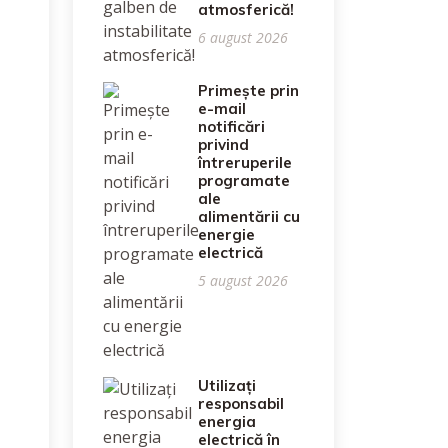
atmosferică!
6 august 2026
Primește prin
e-mail
notificări
privind
întreruperile
programate
ale
alimentării cu
energie
electrică
5 august 2026
Utilizați
responsabil
energia
electrică în