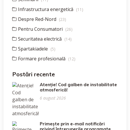
Infrastructura energetică
(11)
Despre Red-Nord
(23)
Pentru Consumatori
(26)
Securitatea electrică
(14)
Spartakiadele
(5)
Formare profesională
(12)
Postări recente
Atenție! Cod galben de instabilitate
atmosferică!
6 august 2026
Primește prin e-mail notificări
privind întreruperile programate