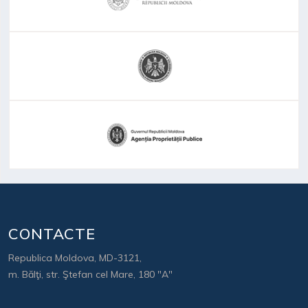
CONTACTE
Republica Moldova, MD-3121,
m. Bălţi, str. Ştefan cel Mare, 180 "A"