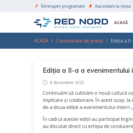
Întreruperi programate
Racordare la rețea
ACASĂ
ACASĂ
Comunicate de presă
Ediția a I
Ediția a II-a a evenimentului
8 decembrie 2025
Continuăm să cultivăm o nouă cultură corp
implicare și colaborare. În acest scop, l
de-a doua ediție a evenimentului intern „
În cadrul acestei ediții au participat
i
ngine
au discutat direct cu echipa de conducere