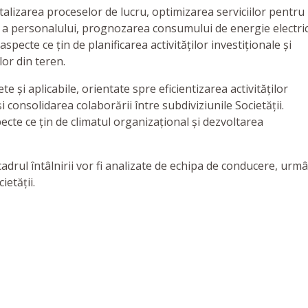
italizarea proceselor de lucru, optimizarea serviciilor pentru
uă a personalului, prognozarea consumului de energie electri
pecte ce țin de planificarea activităților investiționale și
or din teren.
e și aplicabile, orientate spre eficientizarea activităților
consolidarea colaborării între subdiviziunile Societății.
ecte ce țin de climatul organizațional și dezvoltarea
cadrul întâlnirii vor fi analizate de echipa de conducere, urm
ietății.