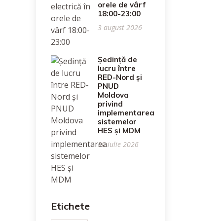
orele de vârf
18:00-23:00
3 august 2026
Ședință de
lucru între
RED-Nord și
PNUD
Moldova
privind
implementarea
sistemelor
HES și MDM
30 iulie 2026
Etichete