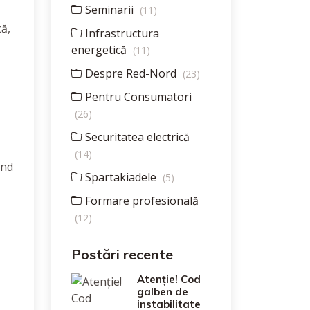
Seminarii
(11)
că,
Infrastructura
energetică
(11)
Despre Red-Nord
(23)
Pentru Consumatori
(26)
Securitatea electrică
(14)
ând
Spartakiadele
(5)
Formare profesională
(12)
Postări recente
Atenție! Cod
galben de
instabilitate