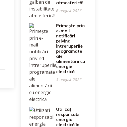
atmosferică!
6 august 2026
Primește prin
e-mail
notificări
privind
întreruperile
programate
ale
alimentării cu
energie
electrică
5 august 2026
Utilizați
responsabil
energia
electrică în