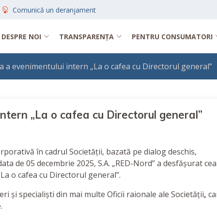
Comunică un deranjament
DESPRE NOI
TRANSPARENȚA
PENTRU CONSUMATORI
I-a a evenimentului intern „La o cafea cu Directorul general”
 intern „La o cafea cu Directorul general”
orativă în cadrul Societății, bazată pe dialog deschis,
a data de 05 decembrie 2025, S.A. „RED-Nord” a desfășurat cea
La o cafea cu Directorul general”.
ri și specialiști din mai multe Oficii raionale ale Societății
,
ca
.