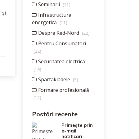
Seminarii
(11)
 și
Infrastructura
energetică
(11)
Despre Red-Nord
(22)
Pentru Consumatori
(22)
Securitatea electrică
(14)
Spartakiadele
(5)
Formare profesională
(12)
Postări recente
Primește prin
e-mail
notificări