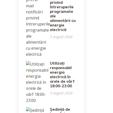
privind
întreruperile
programate
ale
alimentării cu
energie
electrică
5 august 2026
Utilizați
responsabil
energia
electrică în
orele de vârf
18:00-23:00
3 august 2026
Ședință de