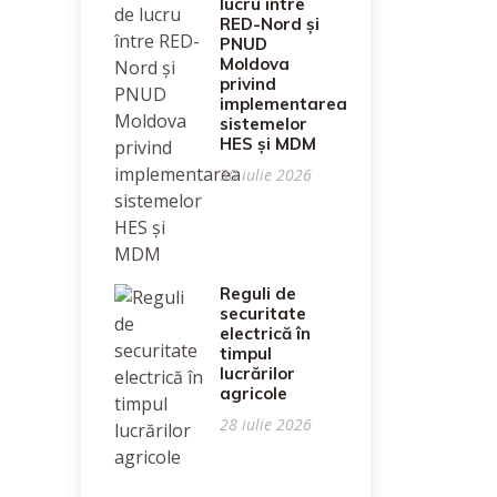
lucru între
RED-Nord și
PNUD
Moldova
privind
implementarea
sistemelor
HES și MDM
30 iulie 2026
Reguli de
securitate
electrică în
timpul
lucrărilor
agricole
28 iulie 2026