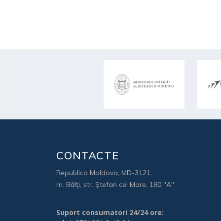
CONTACTE
Republica Moldova, MD-3121,
m. Bălţi, str. Ştefan cel Mare, 180 "A"
Suport consumatori 24/24 ore: