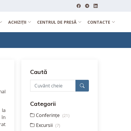
ACHIZIȚII
CENTRUL DE PRESĂ
CONTACTE
Caută
nal
Categorii
 la
Conferințe
(21)
 în
rat
Excursii
(7)