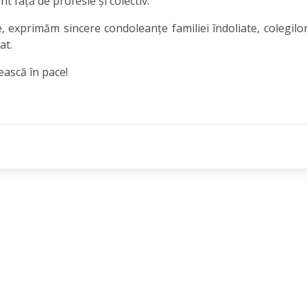
 față de profesie și colectiv.
 exprimăm sincere condoleanțe familiei îndoliate, colegilor
at.
ască în pace!