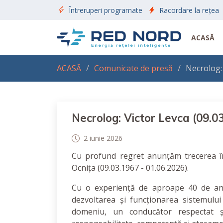
Întreruperi programate
Racordare la rețea
ACASĂ
ACASĂ
Comunicate de presă
Necrolog: 
Necrolog: Victor Levca (09.0
2 iunie 2026
Cu profund regret anunțăm trecerea în 
Ocnița (09.03.1967 - 01.06.2026).
Cu o experiență de aproape 40 de ani 
dezvoltarea și funcționarea sistemului
domeniu, un conducător respectat ș