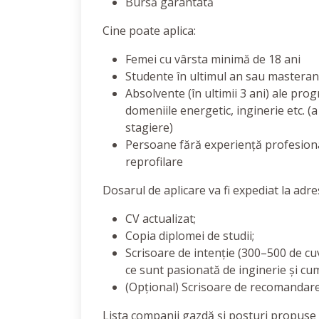
Bursă garantată
Cine poate aplica:
Femei cu vârsta minimă de 18 ani
Studente în ultimul an sau masteran
Absolvente (în ultimii 3 ani) ale pro
domeniile energetic, inginerie etc. (
stagiere)
Persoane fără experiență profesiona
reprofilare
Dosarul de aplicare va fi expediat la adre
CV actualizat;
Copia diplomei de studii;
Scrisoare de intenție (300–500 de cuv
ce sunt pasionată de inginerie și cum
(Opțional) Scrisoare de recomandar
Lista companii gazdă și posturi propuse 