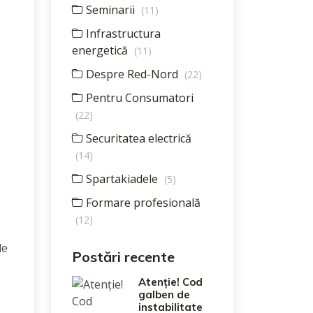
Seminarii
(11)
Infrastructura
energetică
(11)
Despre Red-Nord
(22)
Pentru Consumatori
(22)
Securitatea electrică
(14)
Spartakiadele
(5)
Formare profesională
(12)
de
Postări recente
Atenție! Cod
galben de
instabilitate