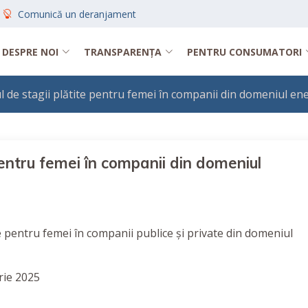
Comunică un deranjament
DESPRE NOI
TRANSPARENȚA
PENTRU CONSUMATORI
 de stagii plătite pentru femei în companii din domeniul ene
pentru femei în companii din domeniul
 pentru femei în companii publice și private din domeniul
rie 2025