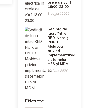
orele de vârf
18:00-23:00
3 august 2026
Ședință de
lucru între
RED-Nord și
PNUD
Moldova
privind
implementarea
sistemelor
HES și MDM
30 iulie 2026
Etichete