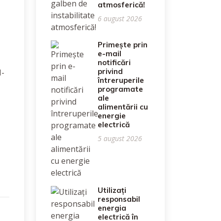
atmosferică!
6 august 2026
Primește prin
e-mail
notificări
privind
M-
întreruperile
programate
ale
alimentării cu
energie
electrică
5 august 2026
Utilizați
responsabil
energia
electrică în