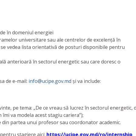
de în domeniul energiei
gramelor universitare sau ale centrelor de excelență în
a se vedea lista orientativă de posturi disponibile pentru
lă anterioară în sectorul energetic sau care doresc o
sa de e-mail:
info@ucipe.gov.md
și va include:
inte, pe tema: „De ce vreau să lucrez în sectorul energetic, 
 îmi va modela acest stagiu cariera”);
e din partea unui profesor sau coordonator academic.
pentru stagiere aici:
https://ucipe.gov.md/ro/internship