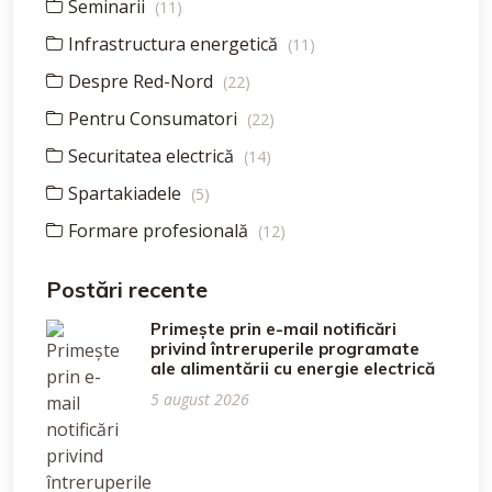
Seminarii
(11)
Infrastructura energetică
(11)
Despre Red-Nord
(22)
Pentru Consumatori
(22)
Securitatea electrică
(14)
Spartakiadele
(5)
Formare profesională
(12)
Postări recente
Primește prin e-mail notificări
privind întreruperile programate
ale alimentării cu energie electrică
5 august 2026