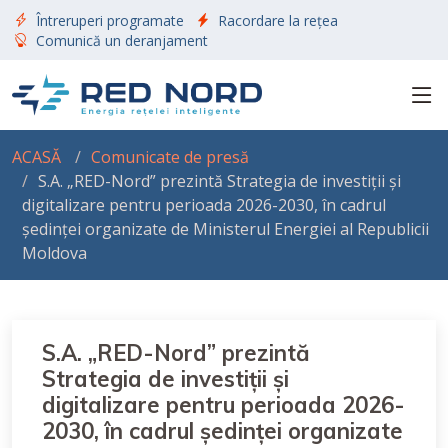
Întreruperi programate
Racordare la rețea
Comunică un deranjament
ACASĂ
Comunicate de presă
S.A. „RED-Nord” prezintă Strategia de investiții și
digitalizare pentru perioada 2026-2030, în cadrul
ședinței organizate de Ministerul Energiei al Republicii
Moldova
S.A. „RED-Nord” prezintă
Strategia de investiții și
digitalizare pentru perioada 2026-
2030, în cadrul ședinței organizate