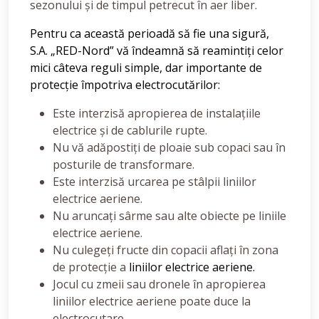
sezonului și de timpul petrecut în aer liber.
Pentru ca această perioadă să fie una sigură,
S.A. „RED-Nord” vă îndeamnă să reamintiți celor
mici
câteva reguli simple, dar importante de
protecție împotriva electrocutărilor:
Este interzisă apropierea de instalațiile
electrice și de cablurile rupte.
Nu vă adăpostiți de ploaie sub copaci sau în
posturile de transformare.
Este interzisă urcarea pe stâlpii liniilor
electrice aeriene.
Nu aruncați sârme sau alte obiecte pe liniile
electrice aeriene.
Nu culegeți fructe din copacii aflați în zona
de protecție a
liniilor electrice aeriene.
Jocul cu zmeii sau dronele în apropierea
liniilor electrice aeriene poate duce la
electrocutare.