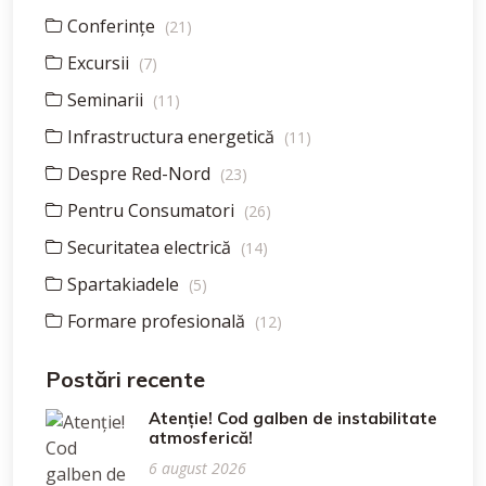
Conferințe
(21)
Excursii
(7)
Seminarii
(11)
Infrastructura energetică
(11)
Despre Red-Nord
(23)
Pentru Consumatori
(26)
Securitatea electrică
(14)
Spartakiadele
(5)
Formare profesională
(12)
Postări recente
Atenție! Cod galben de instabilitate
atmosferică!
6 august 2026