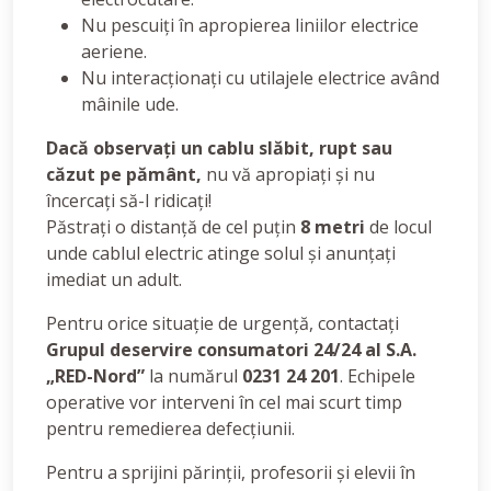
Nu pescuiți în apropierea liniilor electrice
aeriene.
Nu interacționați cu utilajele electrice având
mâinile ude.
Dacă observați un cablu slăbit, rupt sau
căzut pe pământ,
nu vă apropiați și nu
încercați să-l ridicați!
Păstrați o distanță de cel puțin
8 metri
de locul
unde cablul electric atinge solul și anunțați
imediat un adult.
Pentru orice situație de urgență, contactați
Grupul deservire consumatori 24/24 al S.A.
„RED-Nord”
la numărul
0231 24 201
. Echipele
operative vor interveni în cel mai scurt timp
pentru remedierea defecțiunii.
Pentru a sprijini părinții, profesorii și elevii în