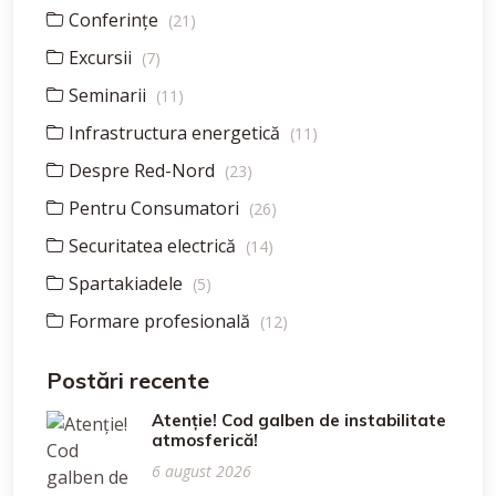
Conferințe
(21)
Excursii
(7)
Seminarii
(11)
Infrastructura energetică
(11)
Despre Red-Nord
(23)
Pentru Consumatori
(26)
Securitatea electrică
(14)
Spartakiadele
(5)
Formare profesională
(12)
Postări recente
Atenție! Cod galben de instabilitate
atmosferică!
6 august 2026