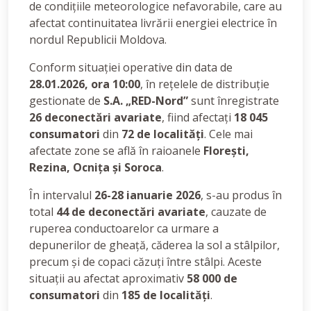
de condițiile meteorologice nefavorabile, care au
afectat continuitatea livrării energiei electrice în
nordul Republicii Moldova.
Conform situației operative din data de
28.01.2026, ora 10:00
, în rețelele de distribuție
gestionate de
S.A. „RED-Nord”
sunt înregistrate
26 deconectări avariate
, fiind afectați
18 045
consumatori
din
72 de localități
. Cele mai
afectate zone se află în raioanele
Florești,
Rezina, Ocnița și Soroca
.
În intervalul
26-28 ianuarie 2026
, s-au produs în
total
44 de deconectări avariate
, cauzate de
ruperea conductoarelor ca urmare a
depunerilor de gheață, căderea la sol a stâlpilor,
precum și de copaci căzuți între stâlpi. Aceste
situații au afectat aproximativ
58 000 de
consumatori
din
185 de localități
.