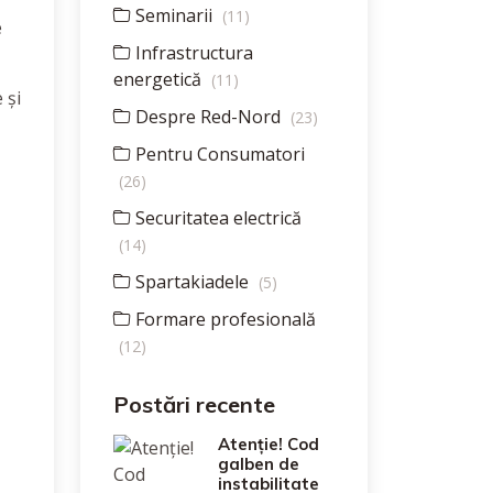
Seminarii
(11)
e
Infrastructura
energetică
(11)
 și
Despre Red-Nord
(23)
Pentru Consumatori
(26)
Securitatea electrică
(14)
Spartakiadele
(5)
Formare profesională
(12)
Postări recente
Atenție! Cod
galben de
instabilitate