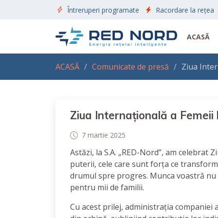
Întreruperi programate
Racordare la rețea
ACASĂ
ACASĂ
Comunicate de presă
Ziua Inter
Ziua Internațională a Femeii
7 martie 2025
Astăzi, la S.A. „RED-Nord”, am celebrat Zi
puterii, cele care sunt forța ce transfor
drumul spre progres. Munca voastră nu do
pentru mii de familii.
Cu acest prilej, administrația companiei 