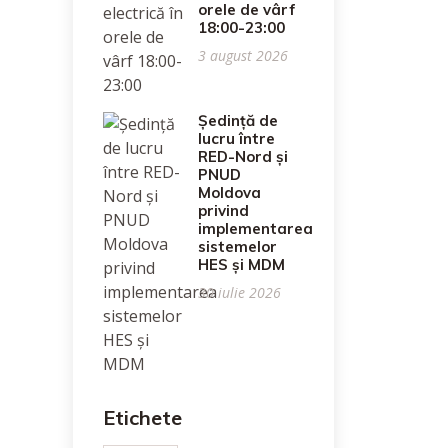
orele de vârf
18:00-23:00
3 august 2026
Ședință de
lucru între
RED-Nord și
PNUD
Moldova
privind
implementarea
sistemelor
HES și MDM
30 iulie 2026
Etichete