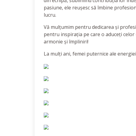
din echipă, subliniind contribuția lor ind
pasiune, ele reușesc să îmbine profesion
lucru.
Vă mulțumim pentru dedicarea și profesio
pentru inspirația pe care o aduceți celor d
armonie și împliniri!
La mulți ani, femei puternice ale energie