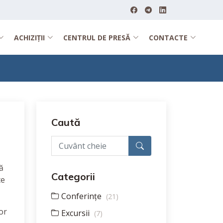
ACHIZIȚII
CENTRUL DE PRESĂ
CONTACTE
Caută
ă
Categorii
te
Conferințe
(21)
or
Excursii
(7)