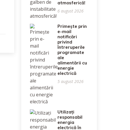
atmosferică!
6 august 2026
Primește prin
e-mail
notificări
privind
întreruperile
programate
ale
alimentării cu
energie
electrică
5 august 2026
Utilizați
responsabil
energia
electrică în