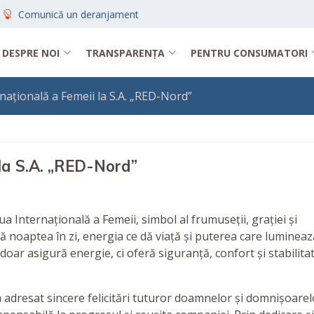
Comunică un deranjament
DESPRE NOI
TRANSPARENȚA
PENTRU CONSUMATORI
națională a Femeii la S.A. „RED-Nord”
 la S.A. „RED-Nord”
ua Internațională a Femeii, simbol al frumuseții, grației și
mă noaptea în zi, energia ce dă viață și puterea care lumineaz
ar asigură energie, ci oferă siguranță, confort și stabilita
a adresat sincere felicitări tuturor doamnelor și domnișoarel