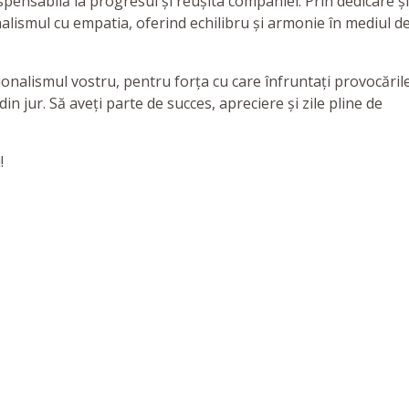
ispensabilă la progresul și reușita companiei. Prin dedicare și
alismul cu empatia, oferind echilibru și armonie în mediul d
nalismul vostru, pentru forța cu care înfruntați provocările
in jur. Să aveți parte de succes, apreciere și zile pline de
i!