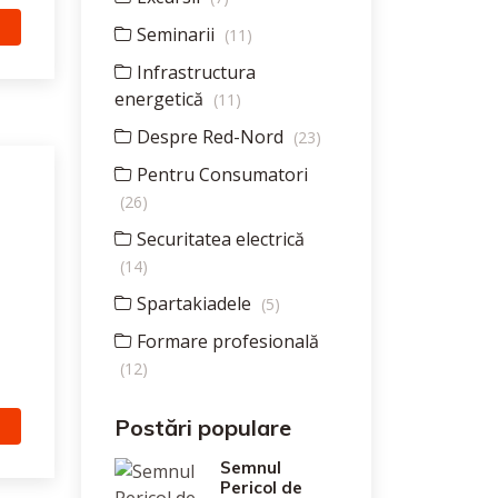
Seminarii
(11)
Infrastructura
energetică
(11)
Despre Red-Nord
(23)
Pentru Consumatori
(26)
Securitatea electrică
(14)
Spartakiadele
(5)
Formare profesională
(12)
Postări populare
Semnul
Pericol de