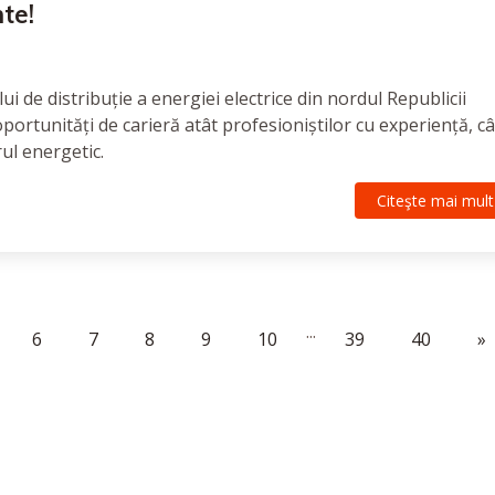
nte!
i de distribuție a energiei electrice din nordul Republicii
oportunități de carieră atât profesioniștilor cu experiență, câ
rul energetic.
Citeşte mai mult
...
6
7
8
9
10
39
40
»