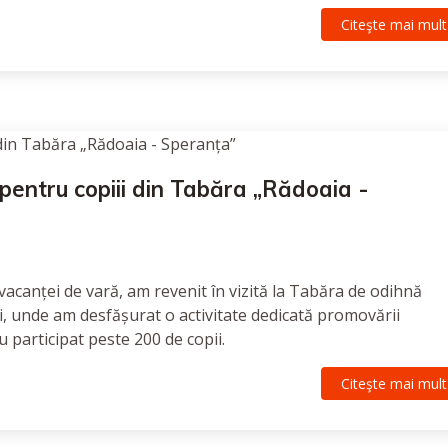
Citeşte mai mult
 pentru copiii din Tabăra „Rădoaia -
 vacanței de vară, am revenit în vizită la Tabăra de odihnă
i, unde am desfășurat o activitate dedicată promovării
au participat peste 200 de copii.
Citeşte mai mult