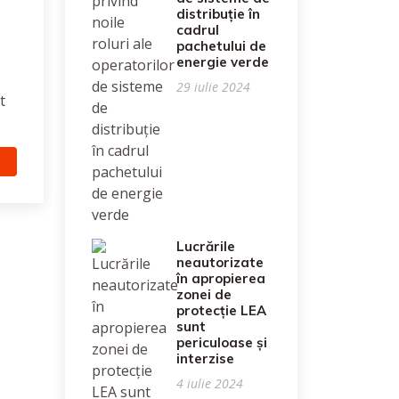
distribuție în
cadrul
pachetului de
energie verde
29 iulie 2024
t
Lucrările
neautorizate
în apropierea
zonei de
protecție LEA
sunt
periculoase și
interzise
4 iulie 2024