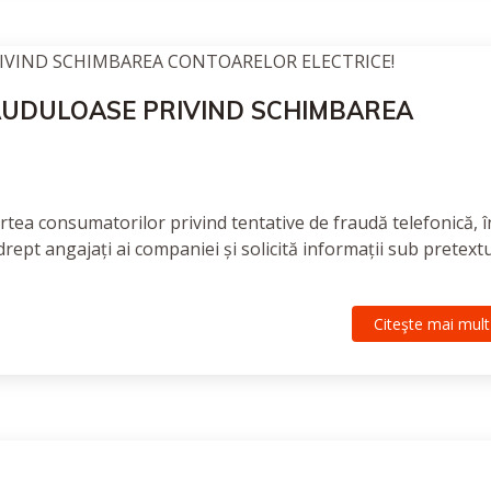
RAUDULOASE PRIVIND SCHIMBAREA
rtea consumatorilor privind tentative de fraudă telefonică, î
ept angajați ai companiei și solicită informații sub pretextu
Citeşte mai mult