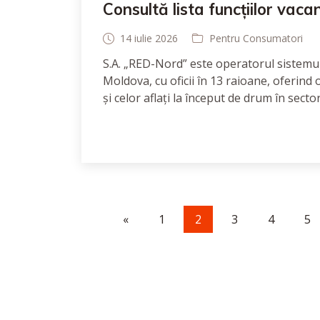
Consultă lista funcțiilor vaca
14 iulie 2026
Pentru Consumatori
S.A. „RED-Nord” este operatorul sistemulu
Moldova, cu oficii în 13 raioane, oferind 
și celor aflați la început de drum în secto
«
1
2
3
4
5