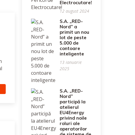
Electrocutare!
12 august 2024
S.A. „RED-
Nord” a
primit un nou
lot de peste
5.000 de
contoare
inteligente
n
13 ianuarie
l
2025
S.A. „RED-
Nord”
participă la
atelierul
EU4Energy
privind noile
roluri ale
operatorilor
de sisteme de