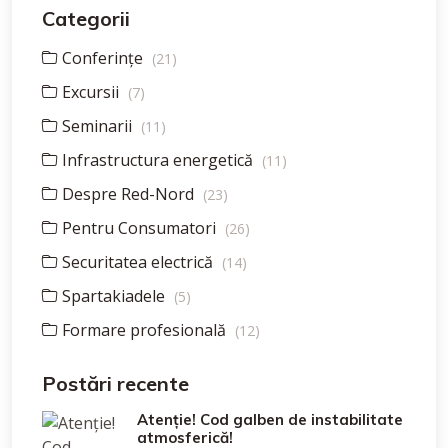
Categorii
Conferințe
(21)
Excursii
(7)
Seminarii
(11)
Infrastructura energetică
(11)
Despre Red-Nord
(23)
Pentru Consumatori
(26)
Securitatea electrică
(14)
Spartakiadele
(5)
Formare profesională
(12)
Postări recente
Atenție! Cod galben de instabilitate
atmosferică!