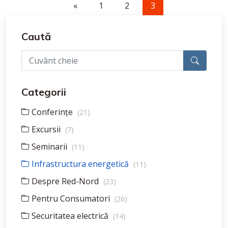
«
1
2
3
Caută
Categorii
Conferințe
(21)
Excursii
(7)
Seminarii
(11)
Infrastructura energetică
(11)
Despre Red-Nord
(23)
Pentru Consumatori
(26)
Securitatea electrică
(14)