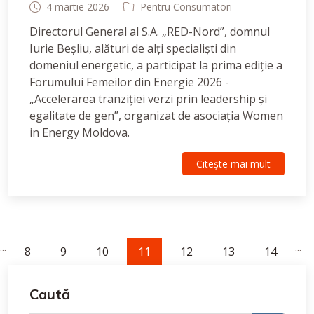
4 martie 2026
Pentru Consumatori
Directorul General al S.A. „RED-Nord”, domnul
Iurie Beșliu, alături de alți specialiști din
domeniul energetic, a participat la prima ediție a
Forumului Femeilor din Energie 2026 -
„Accelerarea tranziției verzi prin leadership și
egalitate de gen”, organizat de asociația Women
in Energy Moldova.
Citeşte mai mult
...
...
8
9
10
11
12
13
14
Caută