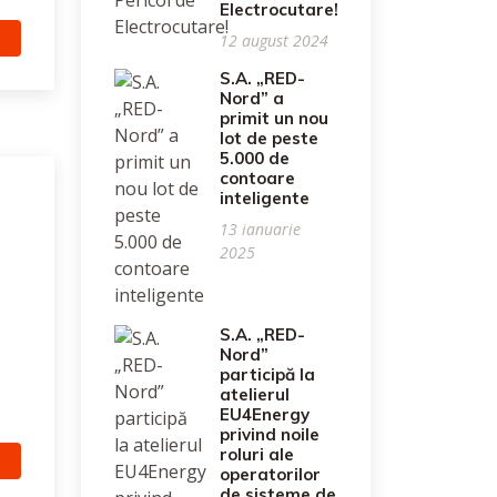
Electrocutare!
12 august 2024
S.A. „RED-
Nord” a
primit un nou
lot de peste
5.000 de
contoare
inteligente
13 ianuarie
2025
S.A. „RED-
Nord”
participă la
atelierul
EU4Energy
privind noile
roluri ale
operatorilor
de sisteme de