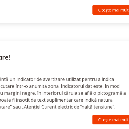
Citeşte mai mult
are!
ntă un indicator de avertizare utilizat pentru a indica
ocutare într-o anumită zonă. Indicatorul dat este, în mod
cu margini negre, în interiorul căruia se află o pictogramă a
oate fi însoțit de text suplimentar care indică natura
utare” sau „Atenție! Curent electric de înaltă tensiune”.
Citeşte mai mult