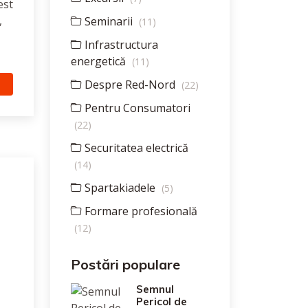
est
,
Seminarii
(11)
Infrastructura
energetică
(11)
Despre Red-Nord
(22)
Pentru Consumatori
(22)
Securitatea electrică
(14)
Spartakiadele
(5)
Formare profesională
(12)
Postări populare
Semnul
Pericol de