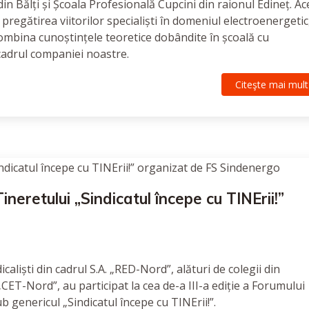
in Bălți și Școala Profesională Cupcini din raionul Edineț. Ac
egătirea viitorilor specialiști în domeniul electroenergetic
combina cunoștințele teoretice dobândite în școală cu
 cadrul companiei noastre.
Citeşte mai mult
neretului „Sindicatul începe cu TINErii!”
caliști din cadrul S.A. „RED-Nord”, alături de colegii din
 „CET-Nord”, au participat la cea de-a III-a ediție a Forumului
 genericul „Sindicatul începe cu TINErii!”.