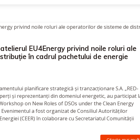
atelierul EU4Energy privind noile roluri ale
stribuție în cadrul pachetului de energie
amentului planificare strategică și tranzacționare S.A. „RED-
perți și reprezentanți din domeniul energetic, au participat l
l Workshop on New Roles of DSOs under the Clean Energy
 Evenimentul a fost organizat de Consiliul Autorităților
ergiei (CEER) în colaborare cu Secretariatul Comunității
Citeşte mai mult