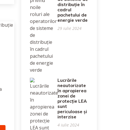
distribuție în
cadrul
pachetului de
energie verde
29 iulie 2024
Lucrările
neautorizate
a
în apropierea
zonei de
protecție LEA
sunt
periculoase și
interzise
4 iulie 2024