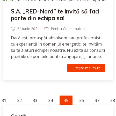
S.A. „RED-Nord” te invită să faci
parte din echipa sa!
24 iunie 2024
Pentru Consumatori
Dacă ești proaspăt absolvent sau profesionist
cu experiență în domeniul energetic, te invităm
să te alături echipei noastre. Nu ezita să consulți
pozițiile disponibile pentru angajare, și anume:
Citeşte mai mult
31
32
33
34
35
36
37
38